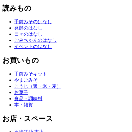
読みもの
手前みそのはなし
発酵のはなし
日々のはなし
ごみちゃんのはなし
イベントのはなし
お買いもの
手前みそキット
やまごみそ
こうじ（醤・米・麦）
お菓子
食品・調味料
本・雑貨
お店・スペース
五味醤油 本店