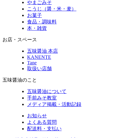
やまごみそ
こうじ（醤・米・麦）
お菓子
食品・調味料
本・雑貨
お店・スペース
五味醤油 本店
KANENTE
Tane
取扱い店舗
五味醤油のこと
五味醤油について
手前みそ教室
メディア掲載・活動記録
お知らせ
よくある質問
配送料・支払い