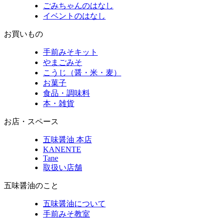
ごみちゃんのはなし
イベントのはなし
お買いもの
手前みそキット
やまごみそ
こうじ（醤・米・麦）
お菓子
食品・調味料
本・雑貨
お店・スペース
五味醤油 本店
KANENTE
Tane
取扱い店舗
五味醤油のこと
五味醤油について
手前みそ教室