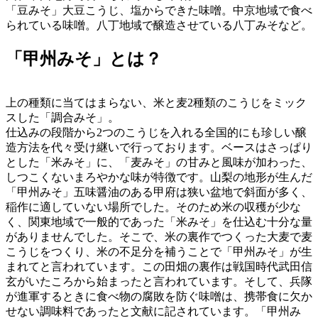
「豆みそ」大豆こうじ、塩からできた味噌。中京地域で食べ
られている味噌。八丁地域で醸造させている八丁みそなど。
「甲州みそ」とは？
上の種類に当てはまらない、米と麦2種類のこうじをミック
スした「調合みそ」。
仕込みの段階から2つのこうじを入れる全国的にも珍しい醸
造方法を代々受け継いで行っております。ベースはさっぱり
とした「米みそ」に、「麦みそ」の甘みと風味が加わった、
しつこくないまろやかな味が特徴です。山梨の地形が生んだ
「甲州みそ」五味醤油のある甲府は狭い盆地で斜面が多く、
稲作に適していない場所でした。そのため米の収穫が少な
く、関東地域で一般的であった「米みそ」を仕込む十分な量
がありませんでした。そこで、米の裏作でつくった大麦で麦
こうじをつくり、米の不足分を補うことで「甲州みそ」が生
まれてと言われています。この田畑の裏作は戦国時代武田信
玄がいたころから始まったと言われています。そして、兵隊
が進軍するときに食べ物の腐敗を防ぐ味噌は、携帯食に欠か
せない調味料であったと文献に記されています。「甲州み