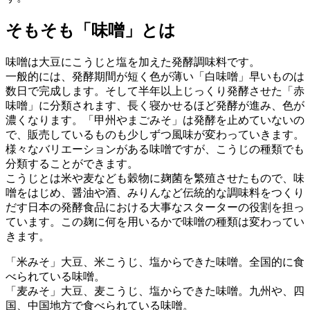
そもそも「味噌」とは
味噌は大豆にこうじと塩を加えた発酵調味料です。
一般的には、発酵期間が短く色が薄い「白味噌」早いものは
数日で完成します。そして半年以上じっくり発酵させた「赤
味噌」に分類されます、長く寝かせるほど発酵が進み、色が
濃くなります。「甲州やまごみそ」は発酵を止めていないの
で、販売しているものも少しずつ風味が変わっていきます。
様々なバリエーションがある味噌ですが、こうじの種類でも
分類することができます。
こうじとは米や麦なども穀物に麹菌を繁殖させたもので、味
噌をはじめ、醤油や酒、みりんなど伝統的な調味料をつくり
だす日本の発酵食品における大事なスターターの役割を担っ
ています。この麹に何を用いるかで味噌の種類は変わってい
きます。
「米みそ」大豆、米こうじ、塩からできた味噌。全国的に食
べられている味噌。
「麦みそ」大豆、麦こうじ、塩からできた味噌。九州や、四
国、中国地方で食べられている味噌。