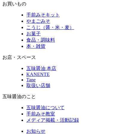
お買いもの
手前みそキット
やまごみそ
こうじ（醤・米・麦）
お菓子
食品・調味料
本・雑貨
お店・スペース
五味醤油 本店
KANENTE
Tane
取扱い店舗
五味醤油のこと
五味醤油について
手前みそ教室
メディア掲載・活動記録
お知らせ