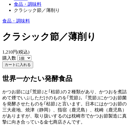
食品・調味料
クラシック節／薄削り
食品・調味料
クラシック節／薄削り
1,210円(税込)
購入数
世界一かたい発酵食品
かつお節には｢荒節｣と｢枯節｣の２種類があり、かつおを煮詰
めて煙でいぶしただけのものを｢荒節｣、｢荒節｣にかつお節菌
を発酵させたものを｢枯節｣と言います。日本にはかつお節の
三大産地、焼津（静岡）、指宿（鹿児島）、枕崎（鹿児島）
がありますが、取り扱いするのは枕崎市でかつお節製造に真
摯に向き合っている金七商店さんです。